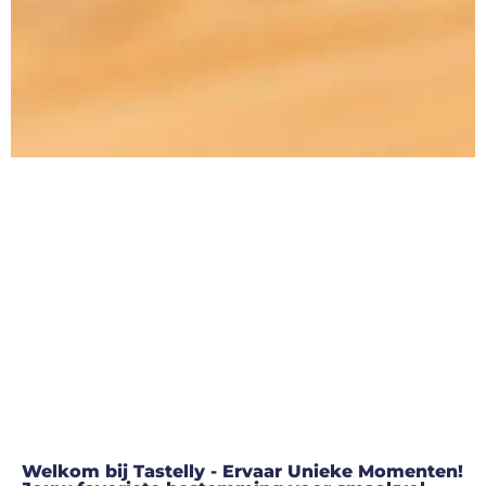
Welkom bij Tastelly - Ervaar Unieke Momenten!